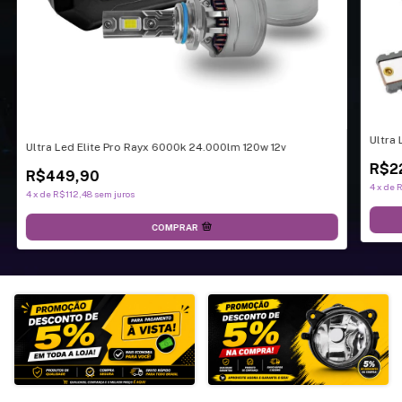
Ultra
Ultra Led Elite Pro Rayx 6000k 24.000lm 120w 12v
R$2
R$449,90
4
x
de
R
4
x
de
R$112,48
sem juros
COMPRAR