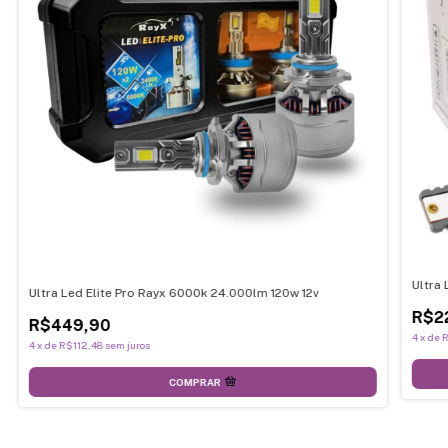
Ultra
Ultra Led Elite Pro Rayx 6000k 24.000lm 120w 12v
R$2
R$449,90
4
x
de
R
4
x
de
R$112,48
sem juros
COMPRAR