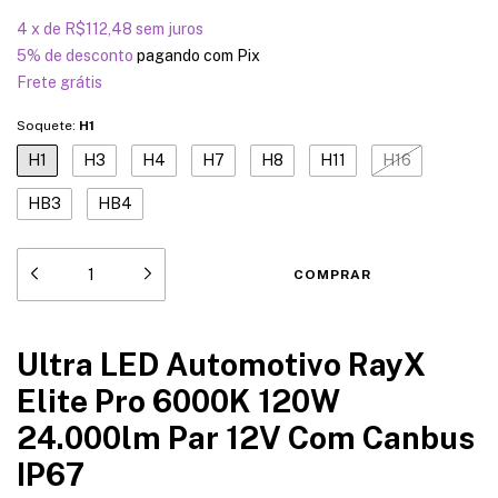
4
x
de
R$112,48
sem juros
5% de desconto
pagando com Pix
Frete grátis
Soquete:
H1
H1
H3
H4
H7
H8
H11
H16
HB3
HB4
Ultra LED Automotivo RayX
Elite Pro 6000K 120W
24.000lm Par 12V Com Canbus
IP67