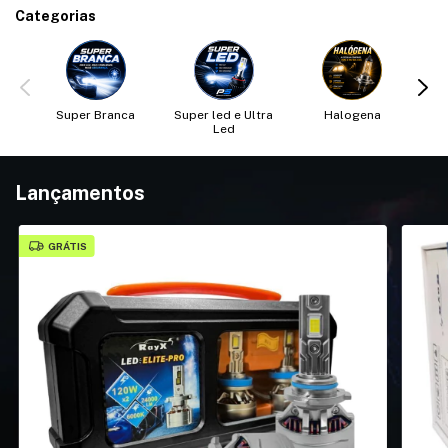
Categorias
Super Branca
Super led e Ultra
Halogena
X
Led
Lançamentos
GRÁTIS