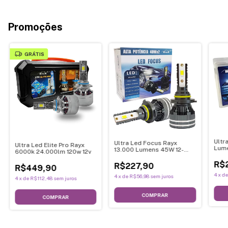
Promoções
GRÁTIS
Ultr
Ultra Led Focus Rayx
Ultra Led Elite Pro Rayx
Lume
13.000 Lumens 45W 12-
6000k 24.000lm 120w 12v
24V
R$
R$227,90
R$449,90
4
x
d
4
x
de
R$56,98
sem juros
4
x
de
R$112,48
sem juros
COMPRAR
COMPRAR