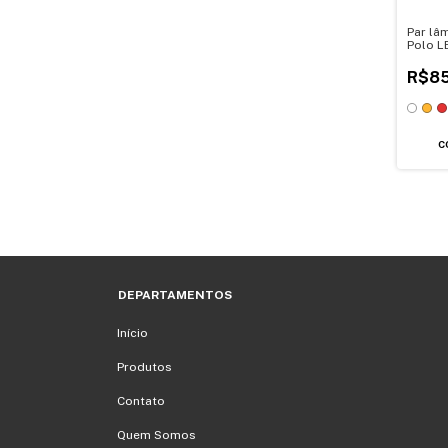
Par lâ
Polo L
SMD-4
R$85
C
DEPARTAMENTOS
Início
Produtos
Contato
Quem Somos