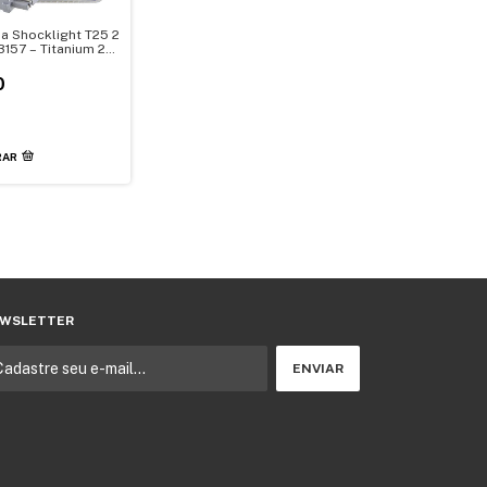
a Shocklight T25 2
3157 – Titanium 23
3030 12V
0
RAR
WSLETTER