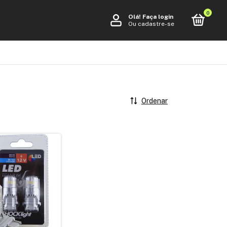
0
Olá!
Faça login
Ou cadastre-se
Ordenar