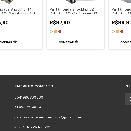
mpada Shocklight 1
Par lâmpada Shocklight 2
Par lâmpad
ED 1156 – Titanium 23
PoloS LED 1157 – Titanium 23
PoloS LED 
014/3030 12V
SMD-4014/3030 12V
SMD-4014/
,90
R$97,90
R$99,9
OMPRAR
COMPRAR
COMP
ENTRE EM CONTATO
NE
5541996709669
41 99670-9669
ps.acessoriosautomotivos@gmail.com
Rua Pedro Willer 532